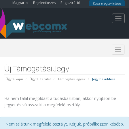
Magyar
Bejelentkezés
Regisztráció
Kosár megtekintése
Toggl
navig
Togg
navig
Új Támogatási Jegy
Ügyfélkapu
Ügyfél terület
Támogatás jegyek
Jegy beküldése
Ha nem talál megoldást a tudásbázisban, akkor nyújtson be
jegyet és válassza ki a megfelelő osztályt.
Nem találtunk megfelelő osztályt. Kérjük, próbálkozzon később.